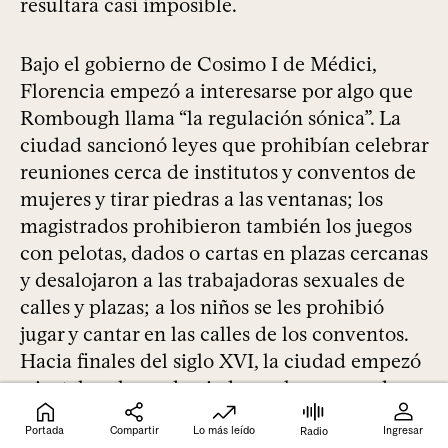
resultara casi imposible.
Bajo el gobierno de Cosimo I de Médici,
Florencia empezó a interesarse por algo que
Rombough llama “la regulación sónica”. La
ciudad sancionó leyes que prohibían celebrar
reuniones cerca de institutos y conventos de
mujeres y tirar piedras a las ventanas; los
magistrados prohibieron también los juegos
con pelotas, dados o cartas en plazas cercanas
y desalojaron a las trabajadoras sexuales de
calles y plazas; a los niños se les prohibió
jugar y cantar en las calles de los conventos.
Hacia finales del siglo XVI, la ciudad empezó
a instalar placas de piedra en los muros de
esas instituciones; allí estaban grabadas las
Portada
Compartir
Lo más leído
Ingresar
Radio
leyes. La de San Silvestro dice: