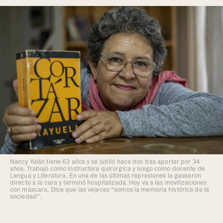
Nancy Yulán tiene 63 años y se jubiló hace dos tras aportar por 34
años. Trabajó como instructora quirúrgica y luego como docente de
Lengua y Literatura. En una de las últimas represiones la gasearon
directo a la cara y terminó hospitalizada. Hoy va a las movilizaciones
con máscara. Dice que las vejeces “somos la memoria histórica de la
sociedad”.