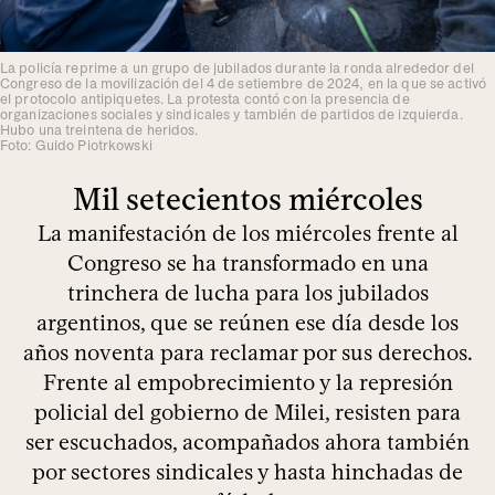
La policía reprime a un grupo de jubilados durante la ronda alrededor del
Congreso de la movilización del 4 de setiembre de 2024, en la que se activó
el protocolo antipiquetes. La protesta contó con la presencia de
organizaciones sociales y sindicales y también de partidos de izquierda.
Hubo una treintena de heridos.
Foto: Guido Piotrkowski
Mil setecientos miércoles
La manifestación de los miércoles frente al
Congreso se ha transformado en una
trinchera de lucha para los jubilados
argentinos, que se reúnen ese día desde los
años noventa para reclamar por sus derechos.
Frente al empobrecimiento y la represión
policial del gobierno de Milei, resisten para
ser escuchados, acompañados ahora también
por sectores sindicales y hasta hinchadas de