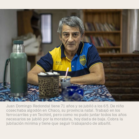
Juan Domingo Redondal tiene 71 años y se jubiló a los 65. De niño
cosechaba algodón en Chaco, su provincia natal. Trabajó en los
ferrocarriles y en Techint, pero como no pudo juntar todos los años
necesarios se jubiló por la moratoria, hoy dada de baja. Cobra la
jubilación mínima y tiene que seguir trabajando de albañil.