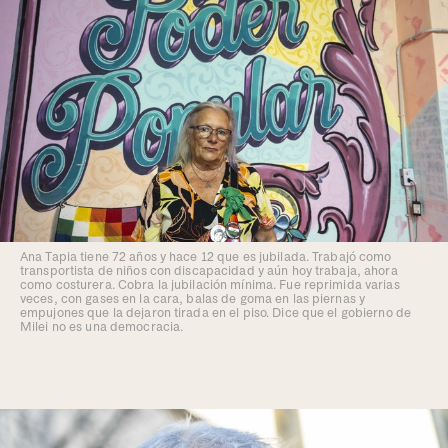
Ana Tapia tiene 72 años y hace 12 que es jubilada. Trabajó como
transportista de niños con discapacidad y aún hoy trabaja, ahora
como costurera. Cobra la jubilación mínima. Fue reprimida varias
veces, con gases en la cara, balas de goma en las piernas y
empujones que la dejaron tirada en el piso. Dice que el gobierno de
Milei no es una democracia.