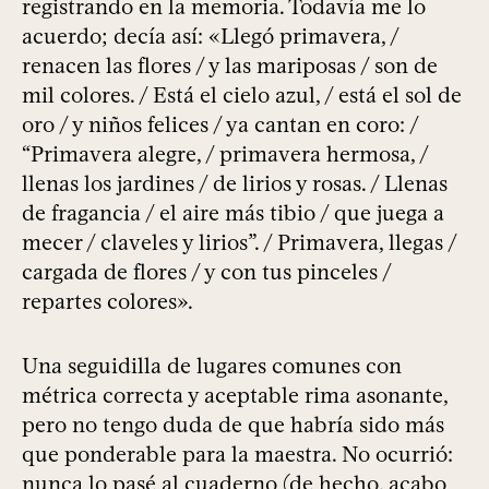
registrando en la memoria. Todavía me lo
acuerdo; decía así: «Llegó primavera, /
renacen las flores / y las mariposas / son de
mil colores. / Está el cielo azul, / está el sol de
oro / y niños felices / ya cantan en coro: /
“Primavera alegre, / primavera hermosa, /
llenas los jardines / de lirios y rosas. / Llenas
de fragancia / el aire más tibio / que juega a
mecer / claveles y lirios”. / Primavera, llegas /
cargada de flores / y con tus pinceles /
repartes colores».
Una seguidilla de lugares comunes con
métrica correcta y aceptable rima asonante,
pero no tengo duda de que habría sido más
que ponderable para la maestra. No ocurrió:
nunca lo pasé al cuaderno (de hecho, acabo