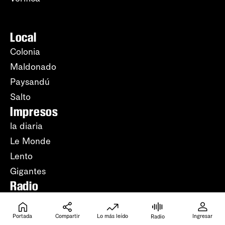
Local
Colonia
Maldonado
Paysandú
Salto
Impresos
la diaria
Le Monde
Lento
Gigantes
Radio
Periodismo
Música
Portada
Compartir
Lo más leído
Ingresar
Radio