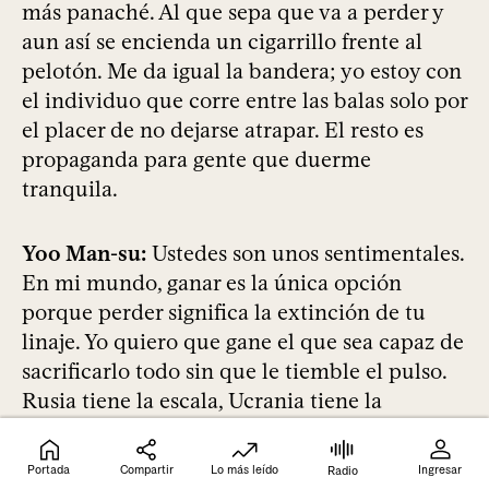
más panaché. Al que sepa que va a perder y
aun así se encienda un cigarrillo frente al
pelotón. Me da igual la bandera; yo estoy con
el individuo que corre entre las balas solo por
el placer de no dejarse atrapar. El resto es
propaganda para gente que duerme
tranquila.
Yoo Man-su:
Ustedes son unos sentimentales.
En mi mundo, ganar es la única opción
porque perder significa la extinción de tu
linaje. Yo quiero que gane el que sea capaz de
sacrificarlo todo sin que le tiemble el pulso.
Rusia tiene la escala, Ucrania tiene la
desesperación. Pero si me preguntan a mí,
gane quien gane, solo será el preludio para la
Portada
Compartir
Lo más leído
Ingresar
Radio