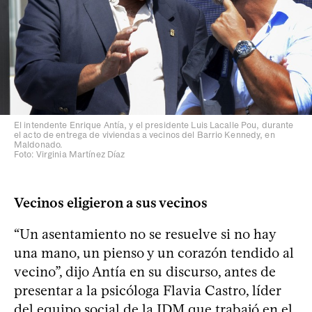
El intendente Enrique Antía, y el presidente Luis Lacalle Pou, durante
el acto de entrega de viviendas a vecinos del Barrio Kennedy, en
Maldonado.
Foto: Virginia Martínez Díaz
Vecinos eligieron a sus vecinos
“Un asentamiento no se resuelve si no hay
una mano, un pienso y un corazón tendido al
vecino”, dijo Antía en su discurso, antes de
presentar a la psicóloga Flavia Castro, líder
del equipo social de la IDM que trabajó en el