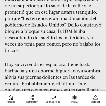
de un superior que lo sacó de la calle y le
prometió que en ese lugar estaría tranquilo,
porque “los terrenos eran una donación del
gobierno de Estados Unidos”. Delio construyó
bloque a bloque su casa; la IDM le iba
descontando del sueldo los materiales, y a
veces no tenía para comer, pero no bajaba los
brazos.
Hoy su vivienda es espaciosa, tiene hasta
barbacoa y una enorme higuera cuya sombra
alivia sus piernas dolientes en las tardes de
verano. Probablemente, el último: “me
quedan tres o cuatro meses antes para llegar
al cajón”, dice, y quién le va a preguntar el
porqué de semejante diagnóstico cuando
Portada
Compartir
Lo más leído
Ingresar
Radio