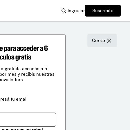
Ingresar
Suscribite
Cerrar
e para acceder a 6
ículos gratis
ta gratuita accedés a 6
 por mes y recibís nuestras
newsletters
gresá tu email
que no sos un robot