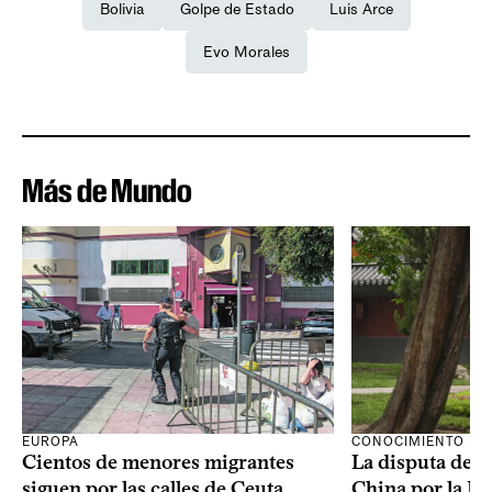
Bolivia
Golpe de Estado
Luis Arce
Evo Morales
Más de Mundo
CONOCIMIENTO
EUROPA
La disputa de E
Cientos de menores migrantes
China por la IA
siguen por las calles de Ceuta