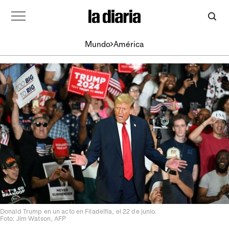
Mundo
América
Donald Trump en un acto en Filadelfia, el 22 de junio.
Foto: Jim Watson, AFP