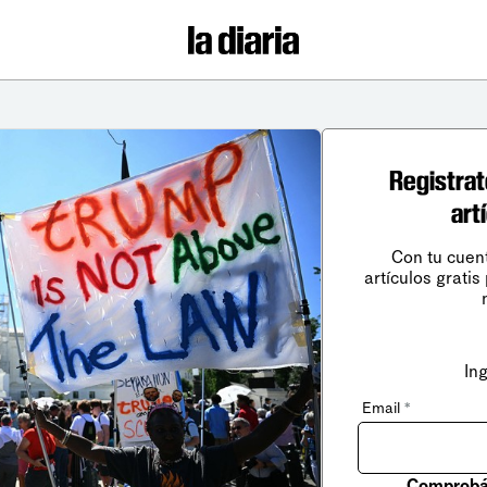
Registrat
art
Con tu cuen
artículos gratis
In
Email
*
Comprobá 