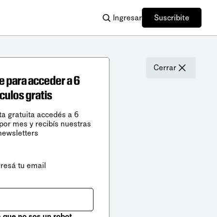
Ingresar
Suscribite
Cerrar
e para acceder a 6
ículos gratis
ta gratuita accedés a 6
 por mes y recibís nuestras
newsletters
gresá tu email
que no sos un robot