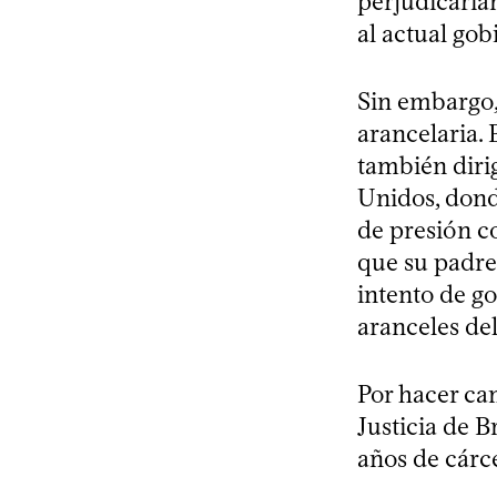
perjudicaría
al actual gob
Sin embargo,
arancelaria.
también dirig
Unidos, dond
de presión co
que su padre
intento de g
aranceles de
Por hacer ca
Justicia de 
años de cárce