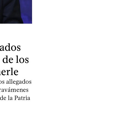
tados
 de los
erle
os allegados
gravámenes
de la Patria