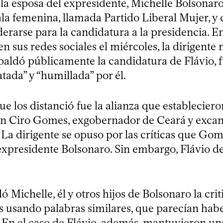
 la esposa del expresidente, Michelle Bolsonar
ala femenina, llamada Partido Liberal Mujer, 
derarse para la candidatura a la presidencia. E
n sus redes sociales el miércoles, la dirigente
spaldó públicamente la candidatura de Flávio, 
atada” y “humillada” por él.
ue los distanció fue la alianza que estableciero
n Ciro Gomes, exgobernador de Ceará y exca
 La dirigente se opuso por las críticas que Gom
 expresidente Bolsonaro. Sin embargo, Flávio d
 Michelle, él y otros hijos de Bolsonaro la cri
es usando palabras similares, que parecían habe
 En el caso de Flávio, además, mantuvieron un