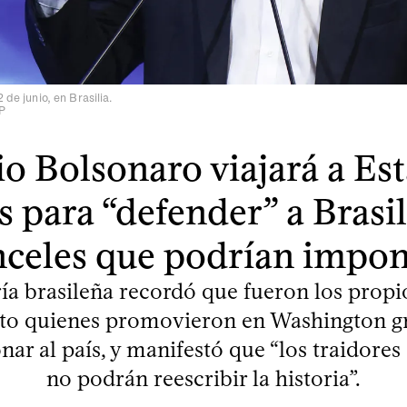
 de junio, en Brasilia.
P
io Bolsonaro viajará a Es
 para “defender” a Brasil
nceles que podrían impon
ría brasileña recordó que fueron los propi
ato quienes promovieron en Washington 
nar al país, y manifestó que “los traidores 
no podrán reescribir la historia”.