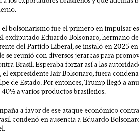
n a los exportadores brasileños y que además b
ierno.
 el bolsonarismo fue el primero en impulsar es
 El exdiputado Eduardo Bolsonaro, hermano de 
ente del Partido Liberal, se instaló en 2025 e
e se reunió con diversos jerarcas para promo
ntra Brasil. Esperaba forzar así a las autoridad
, el expresidente Jair Bolsonaro, fuera conden
olpe de Estado. Por entonces, Trump llegó a an
l 40% a varios productos brasileños.
mpaña a favor de ese ataque económico contra s
Brasil condenó en ausencia a Eduardo Bolsonar
l.