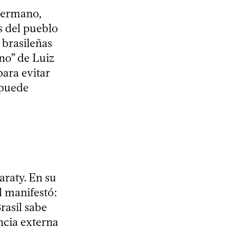
 hermano,
s del pueblo
 brasileñas
no” de Luiz
para evitar
 puede
araty. En su
l manifestó:
Brasil sabe
ncia externa