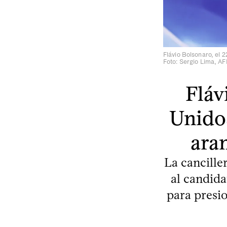
Flávio Bolsonaro, el 22
Foto: Sergio Lima, AF
Fláv
Unidos
ara
La cancille
al candid
para presio