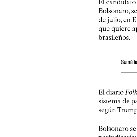
El candidato 
Bolsonaro, se
de julio, en 
que quiere a
brasileños.
Sumá
l
El diario
Fol
sistema de pa
según Trump,
Bolsonaro se