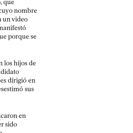
o, que
y cuyo nombre
n un video
 manifestó
fue porque se
n los hijos de
ndidato
es dirigió en
esestimó sus
ticaron en
r sido
a