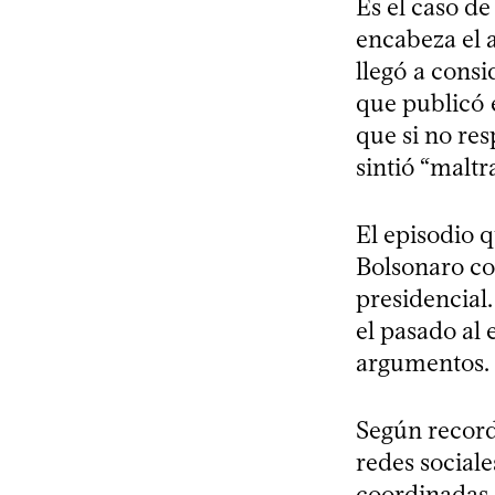
Es el caso de
encabeza el 
llegó a consi
que publicó e
que si no re
sintió “maltr
El episodio q
Bolsonaro co
presidencial.
el pasado al
argumentos.
Según recordó
redes social
coordinadas.