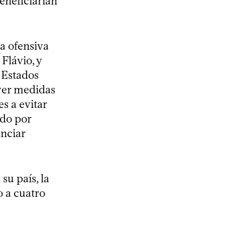
eneficiarían
a ofensiva
Flávio, y
n Estados
ver medidas
es a evitar
ado por
unciar
u país, la
o a cuatro