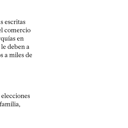
s escritas
el comercio
rquías en
 le deben a
os a miles de
 elecciones
familia,