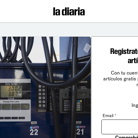
Registrat
art
Con tu cuen
artículos gratis
In
Email
*
Comprobá 