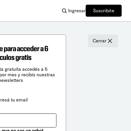
Ingresar
Suscribite
Cerrar
e para acceder a 6
ículos gratis
ta gratuita accedés a 6
 por mes y recibís nuestras
newsletters
gresá tu email
que no sos un robot