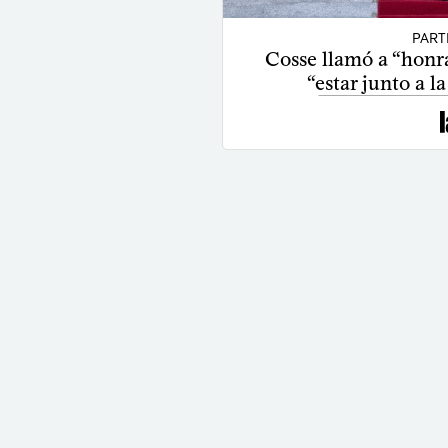
PART
Cosse llamó a “honr
“estar junto a l