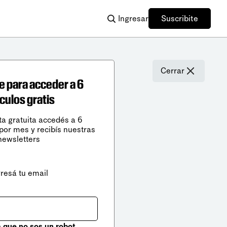
Ingresar
Suscribite
Cerrar
e para acceder a 6
ículos gratis
ta gratuita accedés a 6
 por mes y recibís nuestras
newsletters
gresá tu email
que no sos un robot