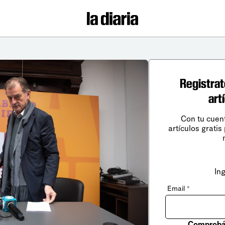
Registrat
art
Con tu cuen
artículos gratis
In
Email
*
Comprobá 