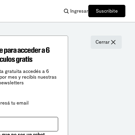
Ingresar
Suscribite
Cerrar
e para acceder a 6
ículos gratis
ta gratuita accedés a 6
 por mes y recibís nuestras
newsletters
gresá tu email
que no sos un robot