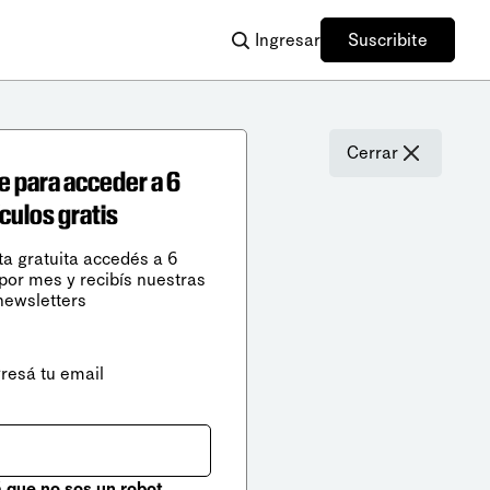
Ingresar
Suscribite
Cerrar
e para acceder a 6
ículos gratis
ta gratuita accedés a 6
 por mes y recibís nuestras
newsletters
gresá tu email
que no sos un robot