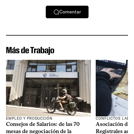
Comentar
Más de Trabajo
EMPLEO Y PRODUCCIÓN
CONFLICTOS LABO
Consejos de Salarios: de las 70
Asociación de 
mesas de negociación de la
Registrales adh