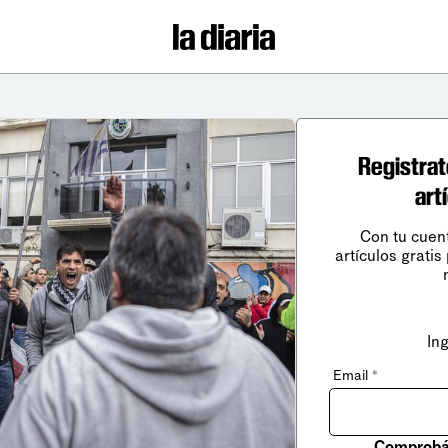
Registrat
art
Con tu cuen
artículos gratis
In
Email
*
Comprobá 