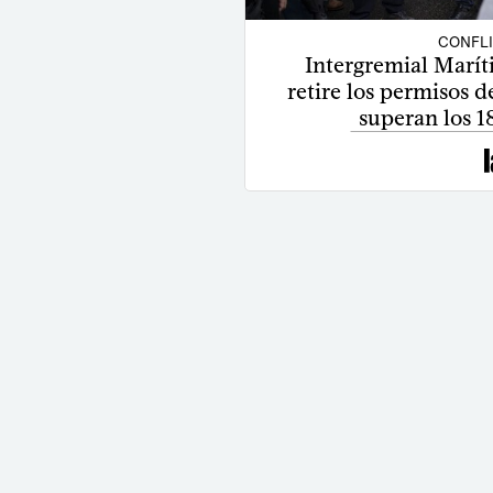
CONFL
Intergremial Marít
retire los permisos d
superan los 1