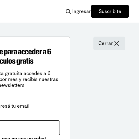
Ingresar
Suscribite
Cerrar
e para acceder a 6
ículos gratis
ta gratuita accedés a 6
 por mes y recibís nuestras
newsletters
gresá tu email
que no sos un robot