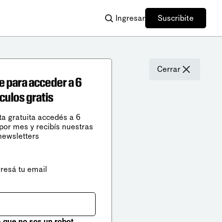
Ingresar
Suscribite
Cerrar
e para acceder a 6
ículos gratis
ta gratuita accedés a 6
 por mes y recibís nuestras
newsletters
gresá tu email
que no sos un robot