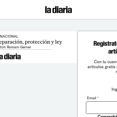
NACIONAL
eparación, protección y ley
Registrat
lton Romani Gerner
art
Con tu cuen
artículos gratis
In
Email
*
Comprobá 