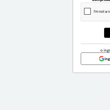
o ing
in