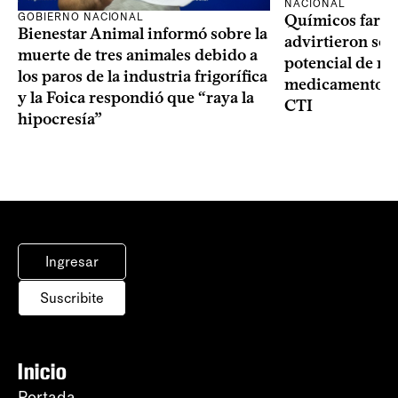
NACIONAL
GOBIERNO NACIONAL
Químicos farma
Bienestar Animal informó sobre la
advirtieron sob
muerte de tres animales debido a
potencial de m
los paros de la industria frigorífica
medicamentos p
y la Foica respondió que “raya la
CTI
hipocresía”
Ingresar
Suscribite
Inicio
Portada