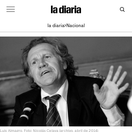
la diaria
Nacional
Luis Almagro. Foto: Nicolás Celaya (archivo, abril de 2014)