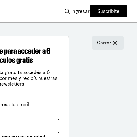
Ingresar
Suscribite
Cerrar
e para acceder a 6
ículos gratis
ta gratuita accedés a 6
 por mes y recibís nuestras
newsletters
gresá tu email
que no sos un robot