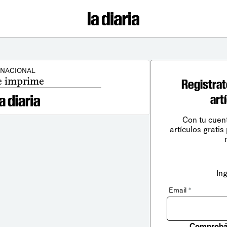
NACIONAL
e imprime
Registrat
art
Con tu cuen
artículos gratis
In
Email
*
Comprobá 