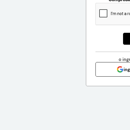
o ing
in