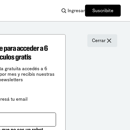
Ingresar
Suscribite
Cerrar
e para acceder a 6
ículos gratis
ta gratuita accedés a 6
 por mes y recibís nuestras
newsletters
gresá tu email
que no sos un robot