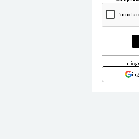
o ing
in