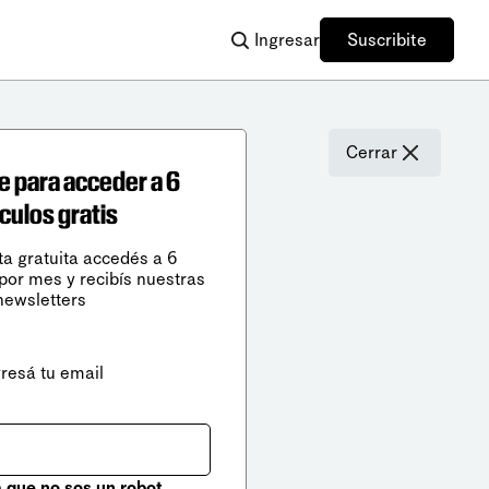
Ingresar
Suscribite
Cerrar
e para acceder a 6
ículos gratis
ta gratuita accedés a 6
 por mes y recibís nuestras
newsletters
gresá tu email
que no sos un robot