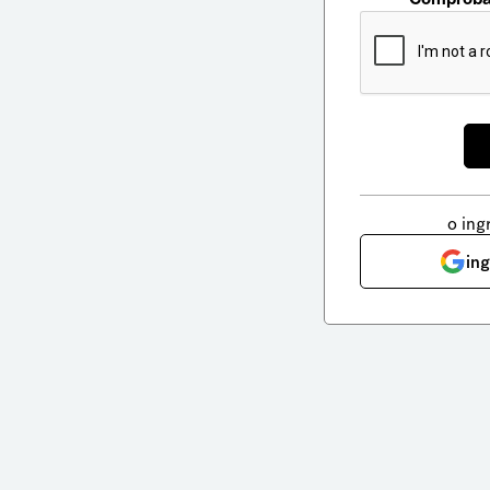
o ing
in