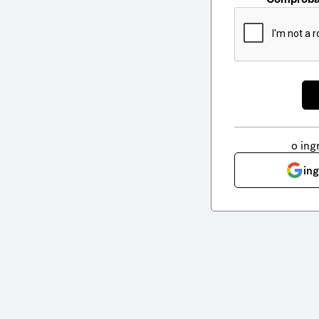
o ing
in