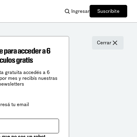
Ingresar
Suscribite
Cerrar
e para acceder a 6
ículos gratis
ta gratuita accedés a 6
 por mes y recibís nuestras
newsletters
gresá tu email
que no sos un robot