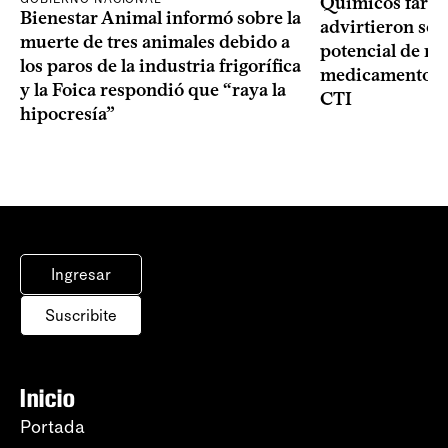
Químicos farma
Bienestar Animal informó sobre la
advirtieron sob
muerte de tres animales debido a
potencial de m
los paros de la industria frigorífica
medicamentos p
y la Foica respondió que “raya la
CTI
hipocresía”
Ingresar
Suscribite
Inicio
Portada