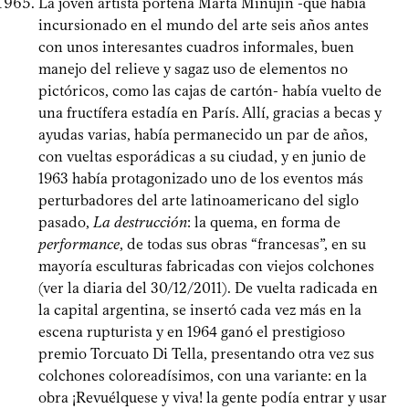
La joven artista porteña Marta Minujín -que había
incursionado en el mundo del arte seis años antes
con unos interesantes cuadros informales, buen
manejo del relieve y sagaz uso de elementos no
pictóricos, como las cajas de cartón- había vuelto de
una fructífera estadía en París. Allí, gracias a becas y
ayudas varias, había permanecido un par de años,
con vueltas esporádicas a su ciudad, y en junio de
1963 había protagonizado uno de los eventos más
perturbadores del arte latinoamericano del siglo
pasado,
La destrucción
: la quema, en forma de
performance
, de todas sus obras “francesas”, en su
mayoría esculturas fabricadas con viejos colchones
(ver la diaria del 30/12/2011). De vuelta radicada en
la capital argentina, se insertó cada vez más en la
escena rupturista y en 1964 ganó el prestigioso
premio Torcuato Di Tella, presentando otra vez sus
colchones coloreadísimos, con una variante: en la
obra ¡Revuélquese y viva! la gente podía entrar y usar