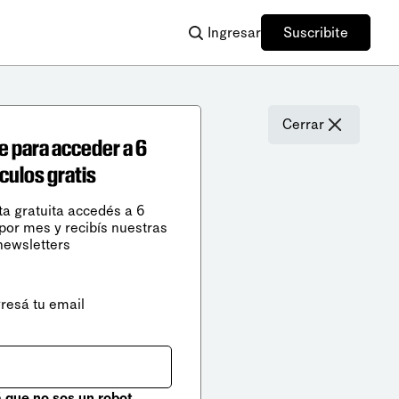
Ingresar
Suscribite
Cerrar
e para acceder a 6
ículos gratis
ta gratuita accedés a 6
 por mes y recibís nuestras
newsletters
gresá tu email
que no sos un robot