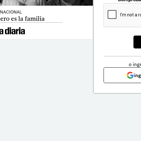
NACIONAL
ro es la familia
o ing
in