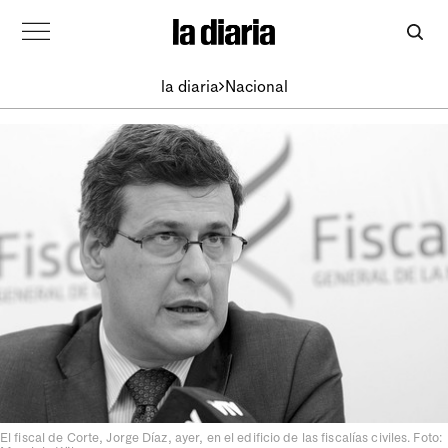
la diaria
Nacional
El fiscal de Corte, Jorge Díaz, ayer, en el edificio de las fiscalías civiles. Foto: