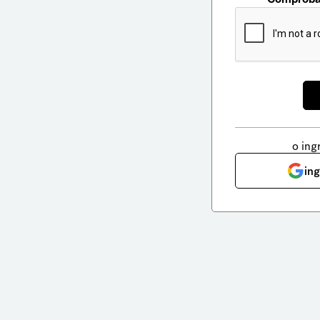
o ing
in