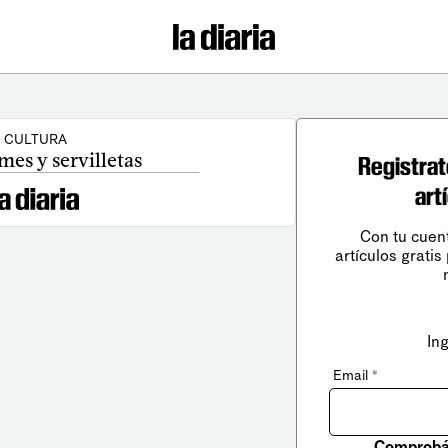
CULTURA
es y servilletas
Registrat
art
Con tu cuen
artículos gratis
In
Email
*
Comprobá 