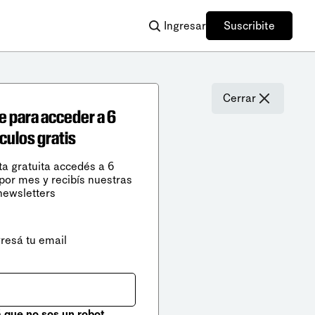
Ingresar
Suscribite
Cerrar
e para acceder a 6
ículos gratis
ta gratuita accedés a 6
 por mes y recibís nuestras
newsletters
gresá tu email
que no sos un robot