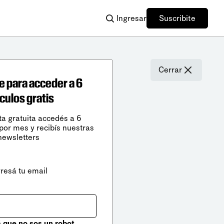
Ingresar
Suscribite
Cerrar
e para acceder a 6
ículos gratis
ta gratuita accedés a 6
 por mes y recibís nuestras
newsletters
gresá tu email
que no sos un robot