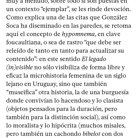
muy a menudo, sobre todo si son puestas en
un contexto “ejemplar”, se les rinde devoción.
Como explica una de las citas que González
Soca ha diseminado en las paredes, se retoma
aquí el concepto de
hypomnema
, en clave
foucaultiana, o sea de rastro “que debe ser
releído de tanto en tanto para actualizar su
contenido”: en este sentido
El legado
(in)visible
no sólo visibiliza de forma libre y
eficaz la microhistoria femenina de un siglo
lejano en Uruguay, sino que también
“museifica” otra historia, la de una burguesía
donde convivían lo hacendoso y lo clasista
(objetos pensados para la duración, pero
también para la distinción social), así como
lo moralista y lo hipócrita (muchos misales,
pero también un cachondo
bibelot
con dos