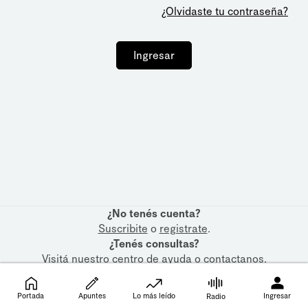
¿Olvidaste tu contraseña?
Ingresar
¿No tenés cuenta?
Suscribite
o
registrate
.
¿Tenés consultas?
Visitá nuestro
centro de ayuda
o
contactanos
.
Portada
Apuntes
Lo más leído
Ingresar
Radio