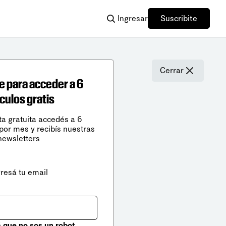
Ingresar
Suscribite
Cerrar
e para acceder a 6
ículos gratis
ta gratuita accedés a 6
 por mes y recibís nuestras
newsletters
gresá tu email
que no sos un robot