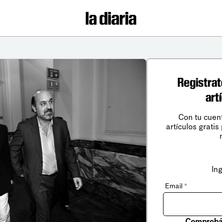
Registrat
art
Con tu cuen
artículos gratis
In
Email
*
Comprobá 