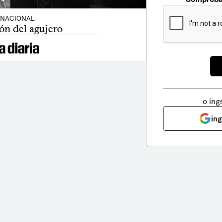
NACIONAL
ón del agujero
o ing
in