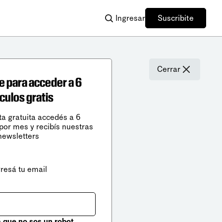
Ingresar
Suscribite
Cerrar
e para acceder a 6
ículos gratis
ta gratuita accedés a 6
 por mes y recibís nuestras
newsletters
gresá tu email
que no sos un robot