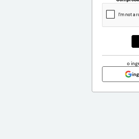
o ing
in