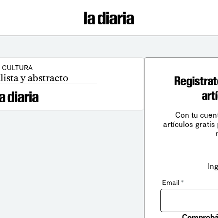
CULTURA
ista y abstracto
Registrat
art
Con tu cuen
artículos gratis
In
Email
*
Comprobá 