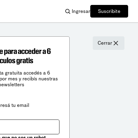
Ingresar
Suscribite
Cerrar
e para acceder a 6
ículos gratis
ta gratuita accedés a 6
 por mes y recibís nuestras
newsletters
gresá tu email
que no sos un robot