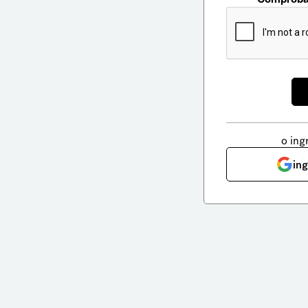
o ing
in