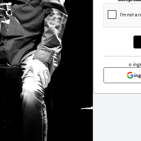
o ing
in