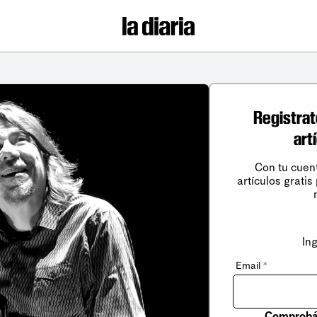
Registrat
art
Con tu cuen
artículos gratis
In
Email
*
Comprobá 