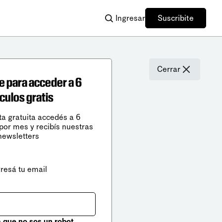
Ingresar
Suscribite
Cerrar
e para acceder a 6
ículos gratis
ta gratuita accedés a 6
 por mes y recibís nuestras
newsletters
gresá tu email
que no sos un robot