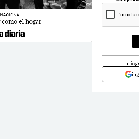
NACIONAL
 como el hogar
o ing
in