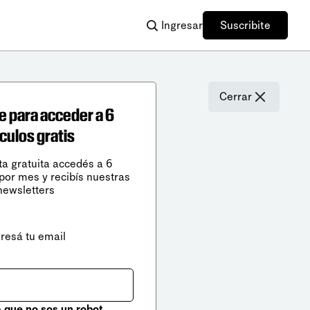
Ingresar
Suscribite
Cerrar
e para acceder a 6
ículos gratis
ta gratuita accedés a 6
 por mes y recibís nuestras
newsletters
gresá tu email
que no sos un robot