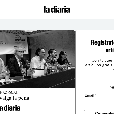
Registrat
art
Con tu cuen
artículos gratis
In
NACIONAL
Email
*
valga la pena
Comprobá 