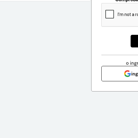
o ing
in