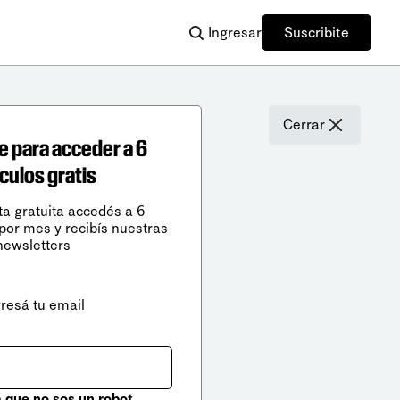
Ingresar
Suscribite
Cerrar
e para acceder a 6
ículos gratis
ta gratuita accedés a 6
 por mes y recibís nuestras
newsletters
gresá tu email
que no sos un robot