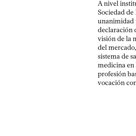
A nivel insti
Sociedad de 
unanimidad u
declaración d
visión de la 
del mercado,
sistema de sa
medicina en l
profesión ba
vocación con 