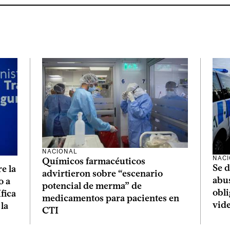
NACIONAL
NAC
Químicos farmacéuticos
Se d
e la
advirtieron sobre “escenario
abus
o a
potencial de merma” de
obl
ífica
medicamentos para pacientes en
vide
la
CTI