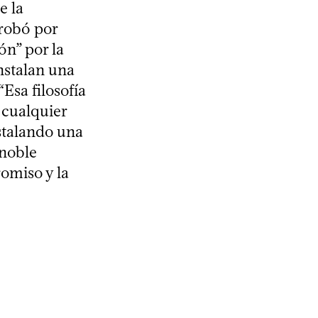
e la
robó por
n” por la
nstalan una
Esa filosofía
 cualquier
nstalando una
 noble
omiso y la