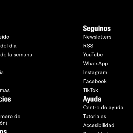
Seguinos
eído
Newsletters
del día
RSS
 de la semana
YouTube
WhatsApp
ía
Instagram
Facebook
amas
TikTok
cios
Ayuda
Centro de ayuda
úmero de
Tutoriales
ión)
Accesibilidad
ros