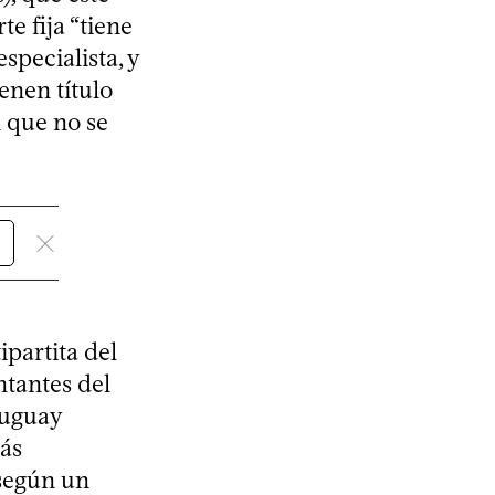
e fija “tiene
specialista, y
enen título
n que no se
partita del
ntantes del
ruguay
más
 según un