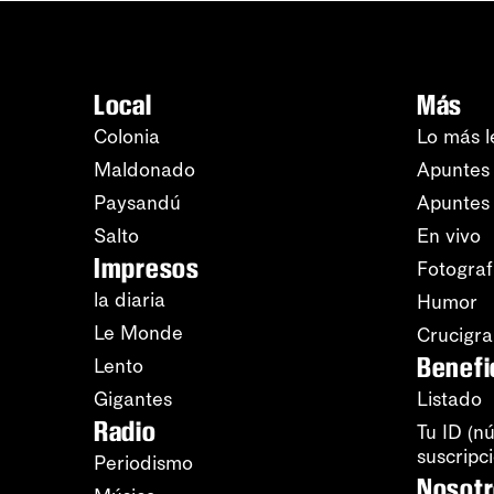
Local
Más
Colonia
Lo más l
Maldonado
Apuntes 
Paysandú
Apuntes
Salto
En vivo
Impresos
Fotograf
la diaria
Humor
Le Monde
Crucigr
Benefi
Lento
Gigantes
Listado
Radio
Tu ID (n
suscripc
Periodismo
Nosot