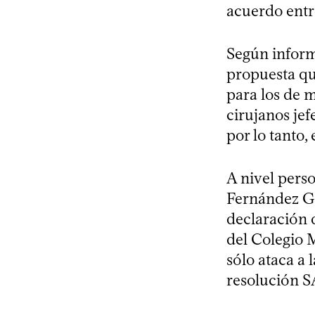
acuerdo entre
Según inform
propuesta qu
para los de 
cirujanos jef
por lo tanto,
A nivel perso
Fernández Ga
declaración 
del Colegio M
sólo ataca a 
resolución S