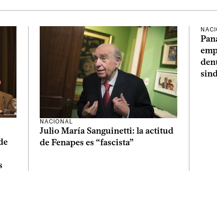
NAC
Pana
empl
denu
sind
NACIONAL
Julio María Sanguinetti: la actitud
de
de Fenapes es “fascista”
s