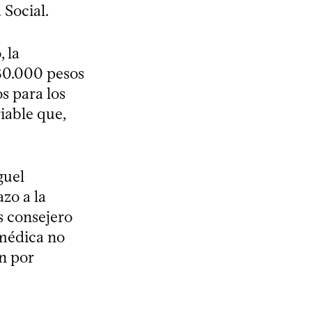
 Social.
, la
180.000 pesos
s para los
iable que,
guel
zo a la
s consejero
 médica no
ón por