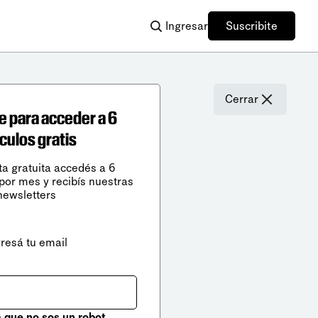
Ingresar
Suscribite
Cerrar
e para acceder a 6
ículos gratis
ta gratuita accedés a 6
 por mes y recibís nuestras
newsletters
gresá tu email
que no sos un robot