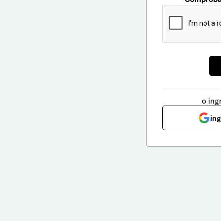
o ing
in