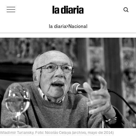
la diaria
Nacional
Wladimir Turiansky. Foto: Nicolás Celaya (archivo, mayo de 2014)