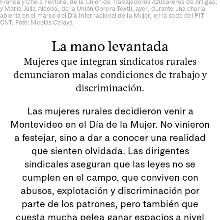
Franca y Chela Fontora, de la Unión de Trabajadores Azucareros de Artigas;
y María Julia Alcoba, de la Unión Obrera Textil, ayer, durante una charla
abierta en el marco del Día Internacional de la Mujer, en la sede del PIT-
CNT. Foto: Nicolás Celaya
La mano levantada
Mujeres que integran sindicatos rurales
denunciaron malas condiciones de trabajo y
discriminación.
Las mujeres rurales decidieron venir a
Montevideo en el Día de la Mujer. No vinieron
a festejar, sino a dar a conocer una realidad
que sienten olvidada. Las dirigentes
sindicales aseguran que las leyes no se
cumplen en el campo, que conviven con
abusos, explotación y discriminación por
parte de los patrones, pero también que
cuesta mucha pelea ganar espacios a nivel