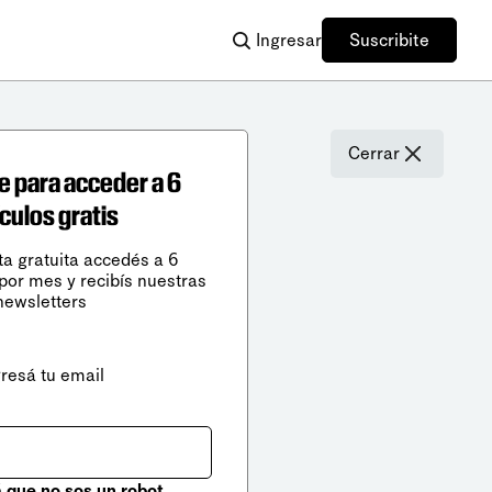
Ingresar
Suscribite
Cerrar
e para acceder a 6
ículos gratis
ta gratuita accedés a 6
 por mes y recibís nuestras
newsletters
gresá tu email
que no sos un robot