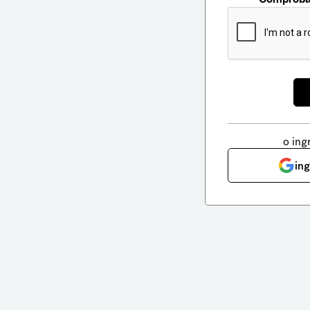
o ing
in