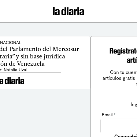
NACIONAL
 del Parlamento del Mercosur
Registrat
raria” y sin base jurídica
art
ión de Venezuela
r: Natalia Uval
Con tu cuen
artículos gratis
In
Email
*
Comprobá 