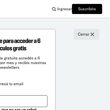
Ingresar
Suscribite
Cerrar
e para acceder a 6
ículos gratis
ta gratuita accedés a 6
 por mes y recibís nuestras
newsletters
gresá tu email
que no sos un robot