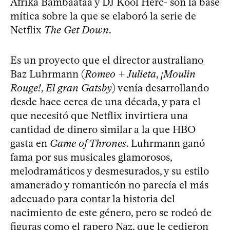
Afrika Bambaataa y DJ Kool Herc- son la base
mítica sobre la que se elaboró la serie de
Netflix
The Get Down
.
Es un proyecto que el director australiano
Baz Luhrmann (
Romeo + Julieta
,
¡Moulin
Rouge!
,
El gran Gatsby
) venía desarrollando
desde hace cerca de una década, y para el
que necesitó que Netflix invirtiera una
cantidad de dinero similar a la que HBO
gasta en
Game of Thrones
. Luhrmann ganó
fama por sus musicales glamorosos,
melodramáticos y desmesurados, y su estilo
amanerado y romanticón no parecía el más
adecuado para contar la historia del
nacimiento de este género, pero se rodeó de
figuras como el rapero Naz, que le cedieron