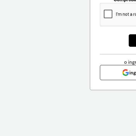
o ing
in