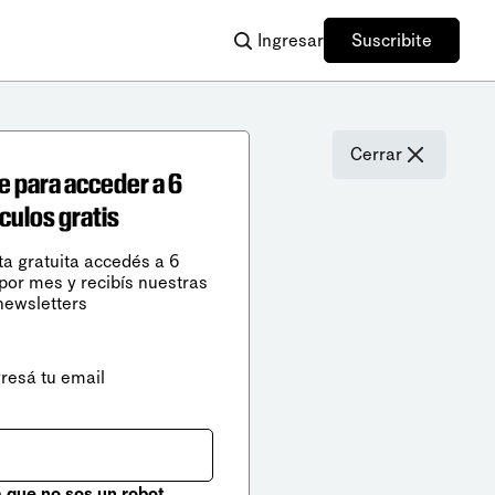
Ingresar
Suscribite
Cerrar
e para acceder a 6
ículos gratis
ta gratuita accedés a 6
 por mes y recibís nuestras
newsletters
gresá tu email
que no sos un robot