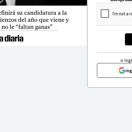
efinirá su candidatura a la
ienzos del año que viene y
no le “faltan ganas”
o ing
in