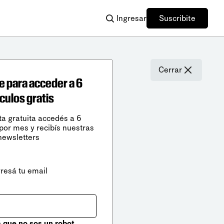
Ingresar
Suscribite
Cerrar
e para acceder a 6
ículos gratis
ta gratuita accedés a 6
 por mes y recibís nuestras
newsletters
gresá tu email
que no sos un robot