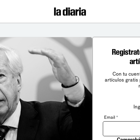
Registrat
art
Con tu cuen
artículos gratis
In
Email
*
Comprobá 