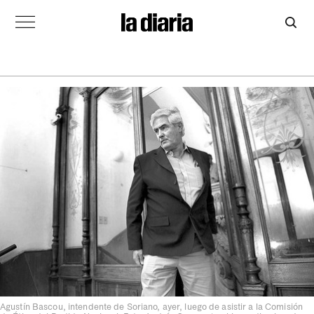
Agustín Bascou, intendente de Soriano, ayer, luego de asistir a la Comisión