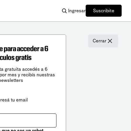
Ingresar
Suscribite
Cerrar
e para acceder a 6
ículos gratis
ta gratuita accedés a 6
 por mes y recibís nuestras
newsletters
gresá tu email
que no sos un robot