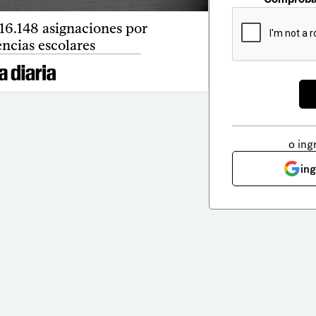
16.148 asignaciones por
encias escolares
o ing
in