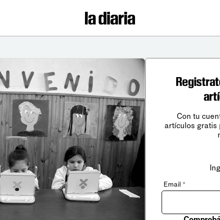
Registrat
art
Con tu cuen
artículos gratis
In
Email
*
Comprobá 