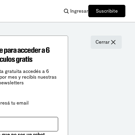
Ingresar
Suscribite
Cerrar
e para acceder a 6
ículos gratis
ta gratuita accedés a 6
 por mes y recibís nuestras
newsletters
gresá tu email
que no sos un robot